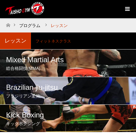
プログラム
レッスン
ホーム
レッスン
フィットネスクラス
Mixed Martial Arts
総合格闘技(MMA)
Brazilian jiu-jitsu
ブラジリアン柔術
Kick Boxing
キックボクシング